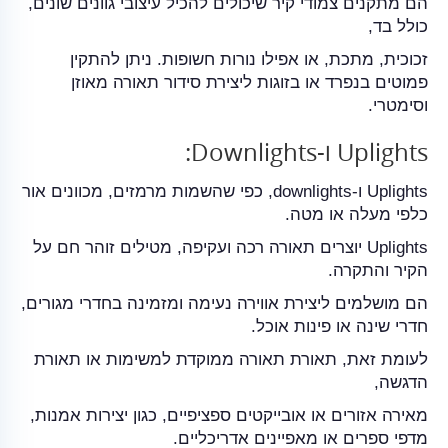
הם מתקנים צמודי קיר שיכולים להכיל עיצובי גוונים שונים,
כולל בד,
זכוכית, מתכת, או אפילו נורות חשופות. ניתן להתקין
פמוטים בנפרד או בזוגות ליצירת סידור תאורה מאוזן
וסימטרי.
Uplights ו-Downlights:
Uplights ו-downlights, כפי שהשמות מרמזים, מכוונים אור
כלפי מעלה או מטה.
Uplights יוצרים תאורה רכה ועקיפה, מטילים זוהר חם על
הקיר והתקרה.
הם מושלמים ליצירת אווירה נעימה ומזמינה בחדרי מגורים,
חדרי שינה או פינות אוכל.
לעומת זאת, תאורת תאורה ממוקדת למשימות או תאורת
הדגשה,
מאירה אזורים או אובייקטים ספציפיים, כגון יצירות אמנות,
מדפי ספרים או מאפיינים אדריכליים.