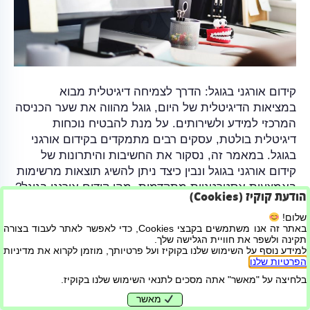
קידום אורגני בגוגל: הדרך לצמיחה דיגיטלית מבוא
במציאות הדיגיטלית של היום, גוגל מהווה את שער הכניסה
המרכזי למידע ולשירותים. על מנת להבטיח נוכחות
דיגיטלית בולטת, עסקים רבים מתמקדים בקידום אורגני
בגוגל. במאמר זה, נסקור את החשיבות והיתרונות של
קידום אורגני בגוגל ונבין כיצד ניתן להשיג תוצאות מרשימות
באמצעות אסטרטגיות מתקדמות. מהו קידום אורגני בגוגל?
הודעת קוקיז (Cookies)
קידום…
שלום!
קרא עוד
באתר זה אנו משתמשים בקבצי Cookies, כדי לאפשר לאתר לעבוד בצורה
תקינה ולשפר את חוויית הגלישה שלך.
למידע נוסף על השימוש שלנו בקוקיז ועל פרטיותך, מוזמן לקרוא את מדיניות
הפרטיות שלנו
.
בניית אתרים ושיווק דיגיטלי
בלחיצה על "מאשר" אתה מסכים לתנאי השימוש שלנו בקוקיז.
מאשר