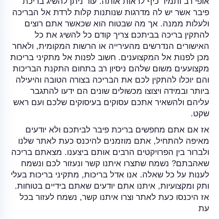
אופי רב ותמיד כיף לראות אותה. עוד ניתן להשיג בריכת
פיבר אשר יש לה מדרגות שנותנות קלות לרדת אל הבריכה
ולעלות ממנה. אך מה שבטוח הוא שכאשר אתם רוצים
להתקין בריכה בביתכם צריך קודם כל להשיג את כל
האישורים הנדרשים מהעירייה או הרשות המקומית, ולאחר
מכן לפנות אל המקצוענים. חשוב לפנות אל מתקיני בריכות
מקצועעים משום שלהם ניסיון רב בתחום התקנת הבריכות
והם יוכלו להתקין לכם את הבריכה בצורה הטובה והיעילה
ביותר ובמידה ויצוצו מכשולים שונים הם ידעו להתגבר
עליהם ולהשאיר אתכם עסוקים בעיסוקים שלכם ועם ראש
שקט.
אז אם אתם מחפשים בריכת פיבר לביתכם ולא יודעים
מאיפה להתחיל, אתם מוזמנים להיכנס כעת לאתר שלנו
ולברור בין הפרויקטים הרבים אותם ביצענו. מצאתם בריכה
שאהבתם? נשמח שתצרו איתנו קשר ונעזור לכם ונשמח
לענות על כל שאלה. אנו אדל בריכות, מתקיני בריכות בעלי
ותק ומקצועיות, איתנו אתם יודעים שאתם בידיים בטוחות.
אז היכנסו כעת לאתר וצרו איתנו קשר, נשמח לעזור בכל
עת