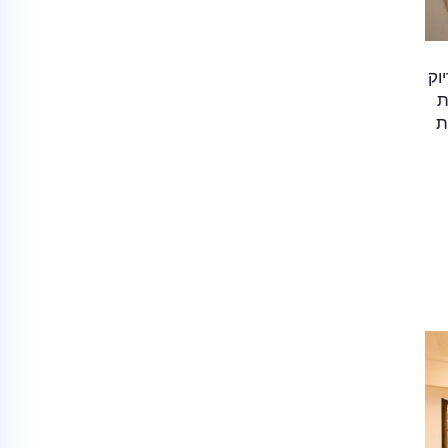
וק
ת
ת